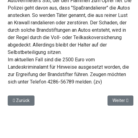
Autovermieters Sixt, der den Flammen zum Opfer fiel. Die
Polizei geht davon aus, dass "Spaßrandalierer" die Autos
anstecken. So werden Täter genannt, die aus reiner Lust
an Krawall randalieren oder zerstören. Der Schaden, der
durch solche Brandstiftungen an Autos entsteht, wird in
der Regel durch die Voll- oder Teilkaskoversicherung
abgedeckt. Allerdings bleibt der Halter auf der
Selbstbeteiligung sitzen.
Im aktuellen Fall sind die 2500 Euro vom
Landeskriminalamt für Hinweise ausgesetzt worden, die
zur Ergreifung der Brandstifter führen. Zeugen möchten
sich unter Telefon 4286-56789 melden. (zv)
Vorheriger Beitrag: Evakuierungen und Sperrungen für erneut
Nächster Beit
Zurück
Weiter