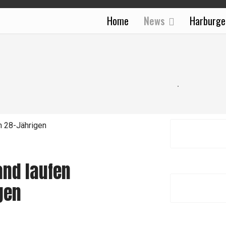
Home
News
Harburge
and laufen
gen