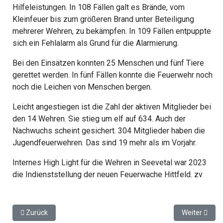
Hilfeleistungen. In 108 Fällen galt es Brände, vom
Kleinfeuer bis zum größeren Brand unter Beteiligung
mehrerer Wehren, zu bekämpfen. In 109 Fällen entpuppte
sich ein Fehlalarm als Grund für die Alarmierung.
Bei den Einsätzen konnten 25 Menschen und fünf Tiere
gerettet werden. In fünf Fällen konnte die Feuerwehr noch
noch die Leichen von Menschen bergen.
Leicht angestiegen ist die Zahl der aktiven Mitglieder bei
den 14 Wehren. Sie stieg um elf auf 634. Auch der
Nachwuchs scheint gesichert. 304 Mitglieder haben die
Jugendfeuerwehren. Das sind 19 mehr als im Vorjahr.
Internes High Light für die Wehren in Seevetal war 2023
die Indienststellung der neuen Feuerwache Hittfeld. zv
Vorheriger Beitrag: Harburg löst Neugraben als Hochburg der K
Nächster Bei
Zurück
Weiter