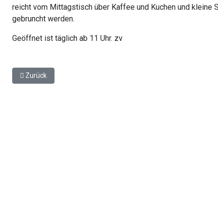
reicht vom Mittagstisch über Kaffee und Kuchen und klein
gebruncht werden.
Geöffnet ist täglich ab 11 Uhr. zv
Vorheriger Beitrag: Metal Bash Open Air: Raue Töne und wildes
Zurück