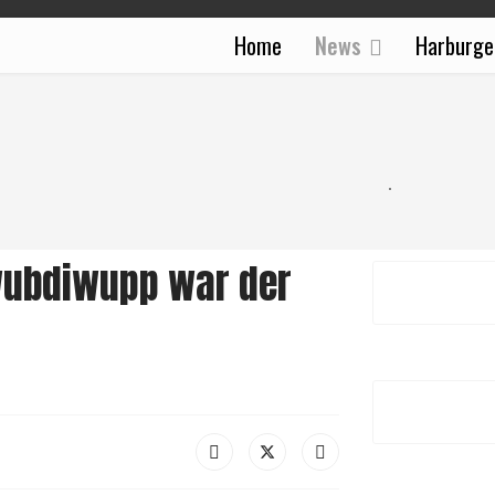
Home
News
Harburge
hwubdiwupp war der