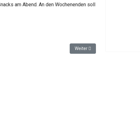
e Snacks am Abend. An den Wochenenden soll
 Mähnen-Geschüttels
Nächster Beitrag: Das zukünftig
Weiter