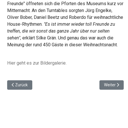
Freunde" öffneten sich die Pforten des Museums kurz vor
Mitternacht. An den Turntables sorgten Jörg Engelke,
Oliver Bober, Daniel Beetz und Roberdo für weihnachtliche
House-Rhythmen.
"Es ist immer wieder toll Freunde zu
treffen, die wir sonst das ganze Jahr über nur selten
sehen",
erklärt Silke Grän. Und genau das war auch die
Meinung der rund 450 Gäste in dieser Weihnachtsnacht.
Hier geht es zur Bildergalerie.
Vorheriger Beitrag: Silvesterbilanz: Gute Partys, schlimme Zwis
Nächster Bei
Zurück
Weiter