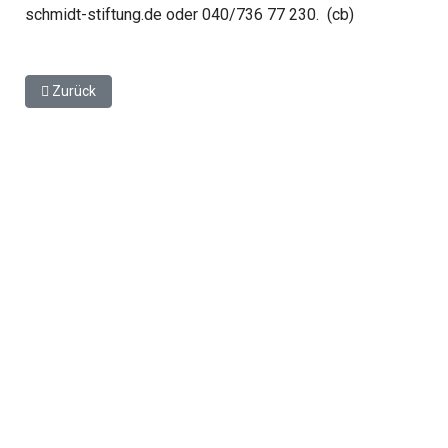
schmidt-stiftung.de oder 040/736 77 230. (cb)
Vorheriger Beitrag: Wissenswertes über Harburg: Zwei neue Tou
Zurück