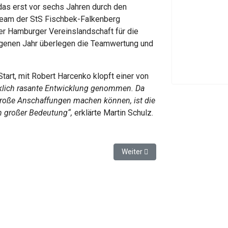
das erst vor sechs Jahren durch den
Team der StS Fischbek-Falkenberg
r Hamburger Vereinslandschaft für die
ngenen Jahr überlegen die Teamwertung und
tart, mit Robert Harcenko klopft einer von
rklich rasante Entwicklung genommen. Da
 große Anschaffungen machen können, ist die
n großer Bedeutung“,
erklärte Martin Schulz.
rburger Elbbrücke ist fertig
Nächster Beitrag: Neuer Kreisel 
Weiter