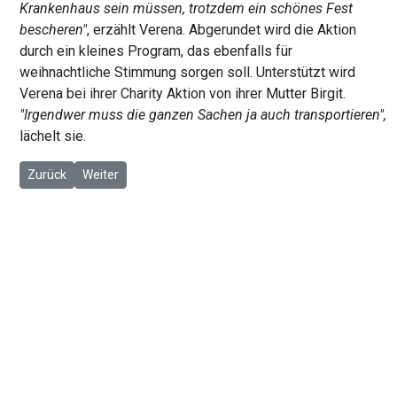
Krankenhaus sein müssen, trotzdem ein schönes Fest
bescheren"
, erzählt Verena. Abgerundet wird die Aktion
durch ein kleines Program, das ebenfalls für
weihnachtliche Stimmung sorgen soll. Unterstützt wird
Verena bei ihrer Charity Aktion von ihrer Mutter Birgit.
"Irgendwer muss die ganzen Sachen ja auch transportieren",
lächelt sie.
Vorheriger Beitrag: Beschlossen: So soll der Kanalplatz kommend
Nächster Beitrag: Die Knoopstraße soll zur Gemeinscha
Zurück
Weiter