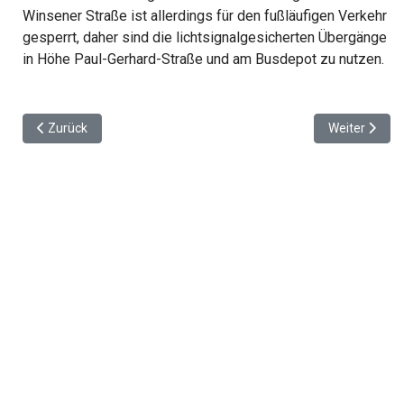
Winsener Straße ist allerdings für den fußläufigen Verkehr
gesperrt, daher sind die lichtsignalgesicherten Übergänge
in Höhe Paul-Gerhard-Straße und am Busdepot zu nutzen.
Vorheriger Beitrag: Zahl der Verkehrsunfälle im Bezirk Harburg 
Nächster Bei
Zurück
Weiter