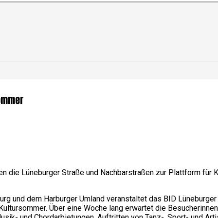
sommer
n die Lüneburger Straße und Nachbarstraßen zur Plattform für Kun
rburg und dem Harburger Umland veranstaltet das BID Lüneburge
d Kultursommer. Über eine Woche lang erwartet die Besucherinn
ik- und Chordarbietungen, Auftritten von Tanz-, Sport- und Art