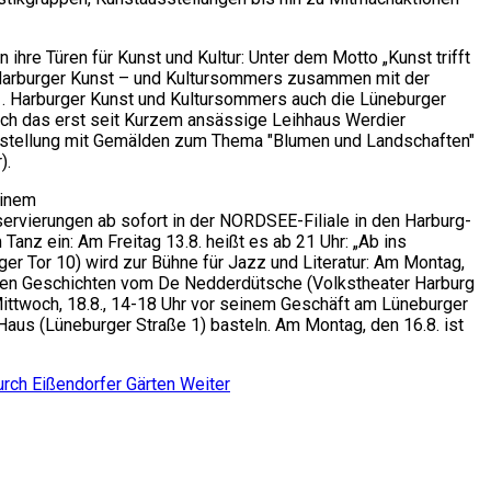
hre Türen für Kunst und Kultur: Unter dem Motto „Kunst trifft
 1. Harburger Kunst – und Kultursommers zusammen mit der
 1. Harburger Kunst und Kultursommers auch die Lüneburger
uch das erst seit Kurzem ansässige Leihhaus Werdier
Ausstellung mit Gemälden zum Thema "Blumen und Landschaften"
).
einem
vierungen ab sofort in der NORDSEE-Filiale in den Harburg-
nz ein: Am Freitag 13.8. heißt es ab 21 Uhr: „Ab ins
 Tor 10) wird zur Bühne für Jazz und Literatur: Am Montag,
schen Geschichten vom De Nedderdütsche (Volkstheater Harburg
 Mittwoch, 18.8., 14-18 Uhr vor seinem Geschäft am Lüneburger
by-Haus (Lüneburger Straße 1) basteln. Am Montag, den 16.8. ist
durch Eißendorfer Gärten
Weiter