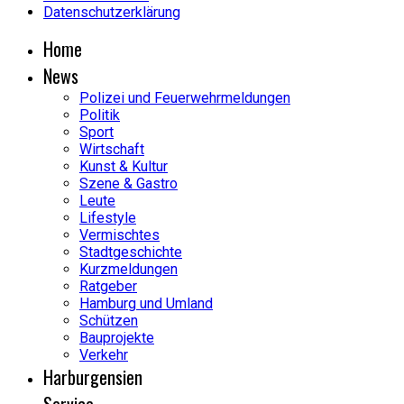
Datenschutzerklärung
Home
News
Polizei und Feuerwehrmeldungen
Politik
Sport
Wirtschaft
Kunst & Kultur
Szene & Gastro
Leute
Lifestyle
Vermischtes
Stadtgeschichte
Kurzmeldungen
Ratgeber
Hamburg und Umland
Schützen
Bauprojekte
Verkehr
Harburgensien