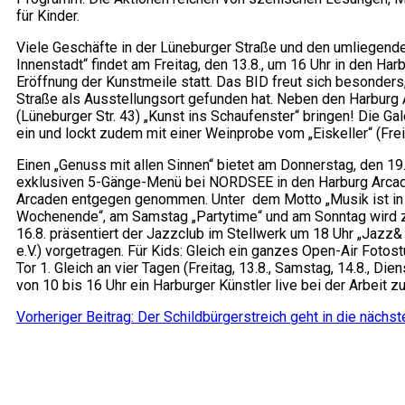
für Kinder.
Viele Geschäfte in der Lüneburger Straße und den umliegenden
Innenstadt“ findet am Freitag, den 13.8., um 16 Uhr in den H
Eröffnung der Kunstmeile statt. Das BID freut sich besonder
Straße als Ausstellungsort gefunden hat. Neben den Harburg
(Lüneburger Str. 43) „Kunst ins Schaufenster“ bringen! Die 
ein und lockt zudem mit einer Weinprobe vom „Eiskeller“ (Freit
Einen „Genuss mit allen Sinnen“ bietet am Donnerstag, den 
exklusiven 5-Gänge-Menü bei NORDSEE in den Harburg Arcade
Arcaden entgegen genommen. Unter dem Motto „Musik ist in der
Wochenende“, am Samstag „Partytime“ und am Sonntag wird zu
16.8. präsentiert der Jazzclub im Stellwerk um 18 Uhr „Jazz
e.V.) vorgetragen. Für Kids: Gleich ein ganzes Open-Air Fotos
Tor 1. Gleich an vier Tagen (Freitag, 13.8., Samstag, 14.8., Di
von 10 bis 16 Uhr ein Harburger Künstler live bei der Arbeit 
Vorheriger Beitrag: Der Schildbürgerstreich geht in die nächst