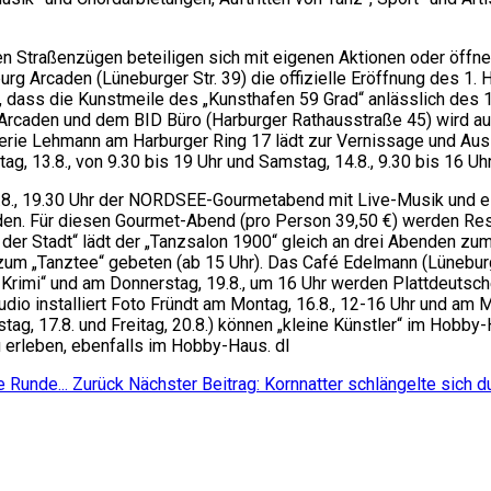
 Straßenzügen beteiligen sich mit eigenen Aktionen oder öffnen i
arburg Arcaden (Lüneburger Str. 39) die offizielle Eröffnung des
s, dass die Kunstmeile des „Kunsthafen 59 Grad“ anlässlich des
 Arcaden und dem BID Büro (Harburger Rathausstraße 45) wird a
Galerie Lehmann am Harburger Ring 17 lädt zur Vernissage und 
ag, 13.8., von 9.30 bis 19 Uhr und Samstag, 14.8., 9.30 bis 16 Uhr
19.8., 19.30 Uhr der NORDSEE-Gourmetabend mit Live-Musik und 
n. Für diesen Gourmet-Abend (pro Person 39,50 €) werden Reser
 Stadt“ lädt der „Tanzsalon 1900“ gleich an drei Abenden zum Ta
m „Tanztee“ gebeten (ab 15 Uhr). Das Café Edelmann (Lüneburger
& Krimi“ und am Donnerstag, 19.8., um 16 Uhr werden Plattdeut
tudio installiert Foto Fründt am Montag, 16.8., 12-16 Uhr und am
enstag, 17.8. und Freitag, 20.8.) können „kleine Künstler“ im Hob
zu erleben, ebenfalls im Hobby-Haus. dl
e Runde...
Zurück
Nächster Beitrag: Kornnatter schlängelte sich 