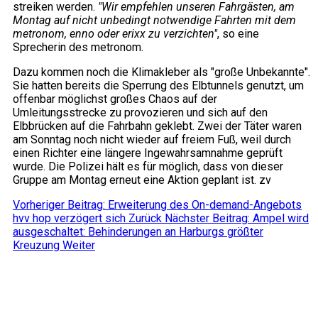
streiken werden.
"Wir empfehlen unseren Fahrgästen, am
Montag auf nicht unbedingt notwendige Fahrten mit dem
metronom, enno oder erixx zu verzichten"
, so eine
Sprecherin des metronom.
Dazu kommen noch die Klimakleber als "große Unbekannte".
Sie hatten bereits die Sperrung des Elbtunnels genutzt, um
offenbar möglichst großes Chaos auf der
Umleitungsstrecke zu provozieren und sich auf den
Elbbrücken auf die Fahrbahn geklebt. Zwei der Täter waren
am Sonntag noch nicht wieder auf freiem Fuß, weil durch
einen Richter eine längere Ingewahrsamnahme geprüft
wurde. Die Polizei hält es für möglich, dass von dieser
Gruppe am Montag erneut eine Aktion geplant ist. zv
Vorheriger Beitrag: Erweiterung des On-demand-Angebots
hvv hop verzögert sich
Zurück
Nächster Beitrag: Ampel wird
ausgeschaltet: Behinderungen an Harburgs größter
Kreuzung
Weiter