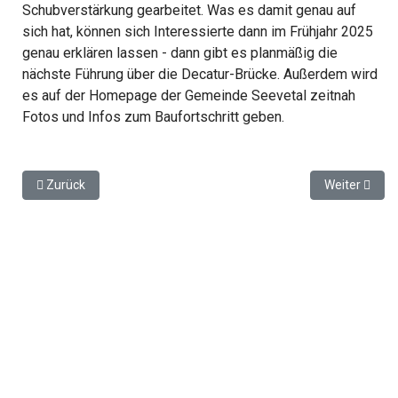
Schubverstärkung gearbeitet. Was es damit genau auf
sich hat, können sich Interessierte dann im Frühjahr 2025
genau erklären lassen - dann gibt es planmäßig die
nächste Führung über die Decatur-Brücke. Außerdem wird
es auf der Homepage der Gemeinde Seevetal zeitnah
Fotos und Infos zum Baufortschritt geben.
Vorheriger Beitrag: Virus-Verdacht: Entwarnung für die in Harbu
Nächster Beit
Zurück
Weiter