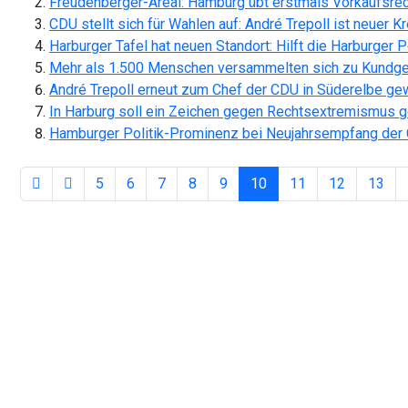
Freudenberger-Areal: Hamburg übt erstmals Vorkaufsrech
CDU stellt sich für Wahlen auf: André Trepoll ist neuer K
Harburger Tafel hat neuen Standort: Hilft die Harburger P
Mehr als 1.500 Menschen versammelten sich zu Kundg
André Trepoll erneut zum Chef der CDU in Süderelbe ge
In Harburg soll ein Zeichen gegen Rechtsextremismus 
Hamburger Politik-Prominenz bei Neujahrsempfang der
5
6
7
8
9
10
11
12
13