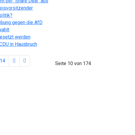
t bei "Share Deal" aus
reisvorsitzender
olitik?
ebung gegen die AfD
wählt
gesetzt werden
 CDU in Hausbruch
14
Seite 10 von 174