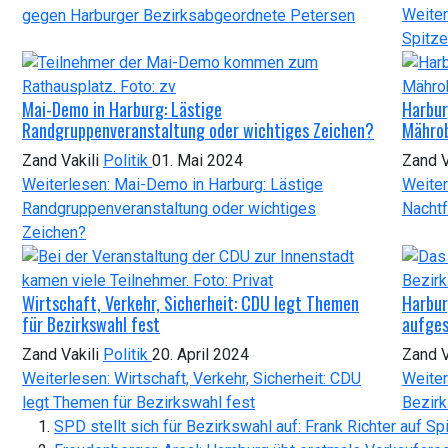
Weiter
gegen Harburger Bezirksabgeordnete Petersen
Spitze
Mai-Demo in Harburg: Lästige
Harbur
Randgruppenveranstaltung oder wichtiges Zeichen?
Mähro
Zand Vakili
Politik
01. Mai 2024
Zand V
Weiterlesen: Mai-Demo in Harburg: Lästige
Weiter
Randgruppenveranstaltung oder wichtiges
Nachtf
Zeichen?
Wirtschaft, Verkehr, Sicherheit: CDU legt Themen
Harbur
für Bezirkswahl fest
aufges
Zand Vakili
Politik
20. April 2024
Zand V
Weiterlesen: Wirtschaft, Verkehr, Sicherheit: CDU
Weiter
legt Themen für Bezirkswahl fest
Bezirk
SPD stellt sich für Bezirkswahl auf: Frank Richter auf Sp