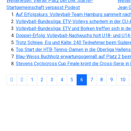
Weiterlesen: Vierter Platz bei DM: Staffel-
Weiter
Startgemeinschaft verpasst Podest
Jean G
Auf Erfolgskurs: Volleyball-Team Hamburg sammelt näc
Volleyball-Bundesliga: ETV-Volleys scheitern in der CU-
Volleyball-Bundesliga: ETV und Borken treffen sich in 
Doppel-Erfolg: Volleyball-Nachwuchs holt U18- und U14-
Trotz Schnee, Eis und Kälte: 240 Teilnehmer beim Süde
Top Start der HTB-Tennis-Damen in die Oberliga Hallen
Blau-Weiss Buchholz erwartungsgemäß auf Platz 2 beim
Stevens Cyclocross Cup Finale krönt die Cross‑Serie in
1
2
3
4
5
6
7
8
9
10