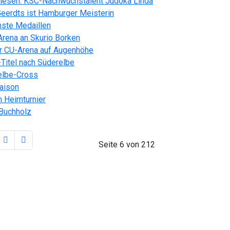
lesen: KSC-Nachwuchstalent Judoka Linda
eerdts ist Hamburger Meisterin
hste Medaillen
Arena an Skurio Borken
der CU-Arena auf Augenhöhe
Titel nach Süderelbe
relbe-Cross
saison
 Heimturnier
 Buchholz
Seite 6 von 212