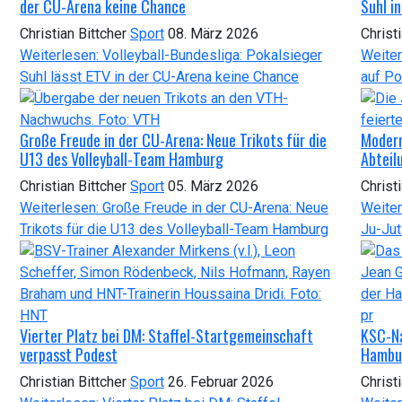
der CU-Arena keine Chance
Suhl i
Christian Bittcher
Sport
08. März 2026
Christ
Weiterlesen: Volleyball-Bundesliga: Pokalsieger
Weiter
Suhl lässt ETV in der CU-Arena keine Chance
auf Po
Große Freude in der CU-Arena: Neue Trikots für die
Modern
U13 des Volleyball-Team Hamburg
Abteil
Christian Bittcher
Sport
05. März 2026
Christ
Weiterlesen: Große Freude in der CU-Arena: Neue
Weiter
Trikots für die U13 des Volleyball-Team Hamburg
Ju-Jut
Vierter Platz bei DM: Staffel-Startgemeinschaft
KSC-Na
verpasst Podest
Hambur
Christian Bittcher
Sport
26. Februar 2026
Christ