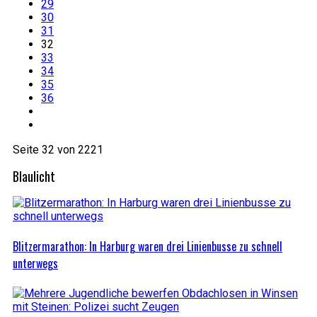
29
30
31
32
33
34
35
36
Seite 32 von 2221
Blaulicht
Blitzermarathon: In Harburg waren drei Linienbusse zu schnell
unterwegs