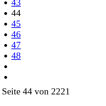
43
44
45
46
47
48
Seite 44 von 2221